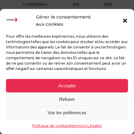
l’utilisateur du site
www.experistransit.com.
Gérer le consentement
Pour assurer la sécurité et la
aux cookies
confidentialité des Données
Personnelles et des Données
Pour offrir les meilleures expériences, nous utilisons des
technologies telles que les cookies pour stocker et/ou accéder aux
Personnelles de Santé, Experis
informations des appareils. Le fait de consentir à ces technologies
Transit utilise des réseaux protégés
nous permettra de traiter des données telles que le
par des dispositifs standards tels que
comportement de navigation ou les ID uniques sur ce site. Le fait
de ne pas consentir ou de retirer son consentement peut avoir un
par pare-feu, la pseudonymisation,
effet négatif sur certaines caractéristiques et fonctions.
l’encryption et mot de passe.
Lors du traitement des Données
Accepter
Personnelles, Experis Transit prend
toutes les mesures raisonnables
Refuser
visant à les protéger contre toute
perte, utilisation détournée, accès non
Voir les préférences
autorisé, divulgation, altération ou
destruction.
Politique de cookies
Mentions Légales